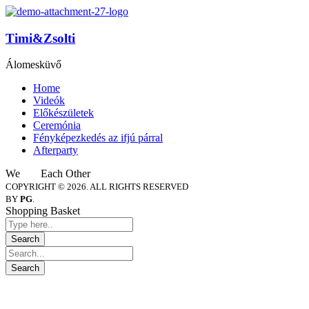
Timi&Zsolti
Álomesküvő
Home
Videók
Előkészületek
Ceremónia
Fényképezkedés az ifjú párral
Afterparty
We
Each Other
COPYRIGHT © 2026. ALL RIGHTS RESERVED
BY
PG
.
Shopping Basket