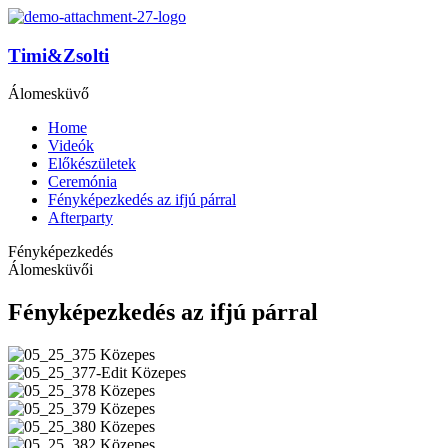
Timi&Zsolti
Álomesküvő
Home
Videók
Előkészületek
Ceremónia
Fényképezkedés az ifjú párral
Afterparty
Fényképezkedés
Álomesküvői
Fényképezkedés az ifjú párral