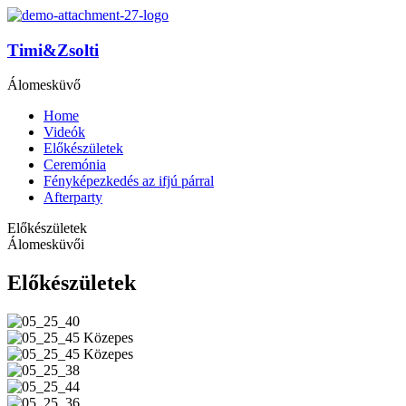
Timi&Zsolti
Álomesküvő
Home
Videók
Előkészületek
Ceremónia
Fényképezkedés az ifjú párral
Afterparty
Előkészületek
Álomesküvői
Előkészületek