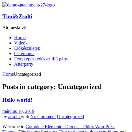
Timi&Zsolti
Álomesküvő
Home
Videók
Előkészületek
Ceremónia
Fényképezkedés az ifjú párral
Afterparty
Home
Uncategorized
Posts in category: Uncategorized
Hello world!
március 10, 2019
by
admin
with
No Comment
Uncategorized
Welcome to
Complete Elementor Demos – Phlox WordPress
Theme
. This is your first post. Edit or delete it, then start blogging!