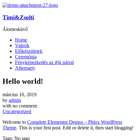
Timi&Zsolti
Álomesküvő
Home
Videók
Előkészületek
Ceremónia
Fényképezkedés az ifjú párral
Afterparty
Hello world!
március 10, 2019
by
admin
with
no comment
Uncategorized
Welcome to
Complete Elementor Demos – Phlox WordPress
Theme
. This is your first post. Edit or delete it, then start blogging!
Tags: No tags